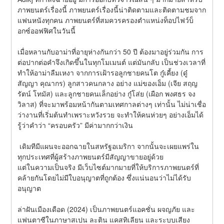
ภาพยนตร์เรื่องนี้ ภาพยนตร์เรื่องนี้น่าติดตามและติดตามชมจาก
แฟนหนังทุกคน ภาพยนตร์ที่สมควรครองตำแหน่งท็อปไฟว์บ็
อกซ์ออฟฟิศในวันนี้
เมื่อหลานกับอาม่าที่อายุห่างกันกว่า 50 ปี ต้องมาอยู่ร่วมกัน การ
ต่อปากต่อคำจึงเกิดขึ้นในทุกโมเมนต์ แต่มันกลับ เป็นช่วงเวลาที่
ทำให้อาม่าลืมเหงา จากการเฝ้ารอลูกชายคนโต กู๋เคี้ยง (ดู๋ 
สัญญา คุณากร) ลูกสาวคนกลาง อย่าง แม่ของเอ็ม (เจีย สฤญ
รัตน์ โทมัส) และลูกชายคนเล็กอย่าง กู๋โส่ย (เผือก พงศธร จง
วิลาส) ที่จะมาพร้อมหน้ากันตามเทศกาลต่างๆ เท่านั้น ไม่น่าเชื่อ
ว่างานที่เริ่มต้นทำเพราะหวังรวย จะทำให้คนห่วยๆ อย่างเอ็มได้
รู้ว่าคำว่า “ครอบครัว” มีค่ามากกว่าเงิน
 เดิมทีมีแผนจะออกฉายในสหรัฐอเมริกา จากนั้นจะเผยแพร่ใน
ทุกประเทศที่ผู้สร้างภาพยนตร์มีสัญญาขายอยู่ด้วย
แต่ในความเป็นจริง มีเว็บไซต์มากมายที่ให้บริการภาพยนตร์ที่
คล้ายกันโดยไม่มีใบอนุญาตที่ถูกต้อง ซึ่งแน่นอนว่าไม่ได้รับ
อนุญาต
ล่าฝันเมืองเดือด (2024) เป็นภาพยนตร์แอคชั่น ผจญภัย และ
แฟนตาซีในภาษาสเปน ละติน แคสทิเลียน และระบบเสียง