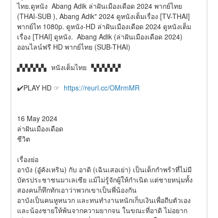
ไทย.ดูหนัง  Abang Adik ล่าฝันเมืองเดือด 2024 พากย์ไทย 
(THAI-SUB ), Abang Adik" 2024 ดูหนังเต็มเรื่อง [TV-THAI] 
พากย์ไท 1080p. ดูหนัง-HD ล่าฝันเมืองเดือด 2024 ดูหนังเต็ม
เรื่อง [THAI] ดูหนัง.  Abang Adik (ล่าฝันเมืองเดือด 2024) 
ออนไลน์ฟรี HD พากย์ไทย (SUB-THAI)
▞▞▞▞▞▖ หนังเต็มไทย ▝▞▞▞▞▞
✔️PLAY HD ☞  
https://reurl.cc/OMrmMR
16 May 2024
ล่าฝันเมืองเดือด
ชีวิต
เรื่องย่อ
อาบัง (อู๋คังเหริน) กับ อาดิ (เฉินเสอเย่า) เป็นเด็กกำพร้าที่ไม่มี
บัตรประชาชนมาเลเซีย แม้ไม่รู้จักผู้ให้กำเนิด แต่ชายหนุ่มทั้ง
สองคนก็ทึกทักเอาว่าพวกเขาเป็นพี่น้องกัน
อาบังเป็นคนหูหนวก และทนทำงานหนักเก็บเงินเพื่อถีบตัวเอง
และน้องชายให้พ้นจากความยากจน ในขณะที่อาดิ ไม่อยาก