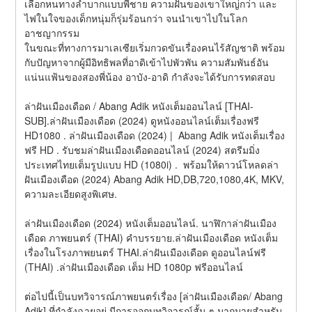
เลือกหนทางลำบากแบบพี่ชาย ความฝันของเขาใหญ่กว่า และ
ไฟในใจของเด็กหนุ่มก็รุ่มร้อนกว่า จนนำเขาไปในโลก
อาชญากรรม
ในขณะที่ทางการมาเลเซียเริ่มกวดขันเรื่องคนไร้สัญชาติ พร้อม
กับปัญหาจากผู้มีอิทธิพลที่อาดิเข้าไปพัวพัน ความสัมพันธ์อัน
แน่นแฟ้นของสองพี่น้อง อาบัง-อาดิ กำลังจะได้รับการทดสอบ
ล่าฝันเมืองเดือด / Abang Adik หนังเต็มออนไลน์ [THAI-
SUB].ล่าฝันเมืองเดือด (2024) ดูหนังออนไลน์เต็มเรื่องฟรี 
HD1080 . ล่าฝันเมืองเดือด (2024) |  Abang Adik หนังเต็มเรื่อง
ฟรี HD . รับชมล่าฝันเมืองเดือดออนไลน์ (2024) สตรีมมิ่ง
ประเทศไทยเต็มรูปแบบ HD (1080i) .  พร้อมให้ดาวน์โหลดล่า
ฝันเมืองเดือด (2024) Abang Adik HD,DB,720,1080,4K, MKV, 
ความละเอียดสูงพิเศษ.
ล่าฝันเมืองเดือด (2024) หนังเต็มออนไลน์. นาฬิกาล่าฝันเมือง
เดือด ภาพยนตร์ (THAI) คำบรรยาย.ล่าฝันเมืองเดือด หนังเต็ม
เรื่องในโรงภาพยนตร์ THAI.ล่าฝันเมืองเดือด ดูออนไลน์ฟรี 
(THAI) .ล่าฝันเมืองเดือด เต็ม HD 1080p ฟรีออนไลน์
ต่อไปนี้เป็นบทวิจารณ์ภาพยนตร์เรื่อง [ล่าฝันเมืองเดือด/ Abang 
Adik] ที่กำลังฉายอยู่ มีการออกบทวิจารณ์สั้น ๆ มากมายสำหรับ