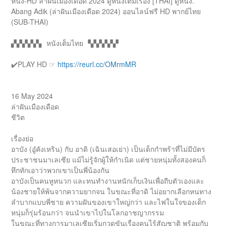
หนัง-HD ล่าฝันเมืองเดือด 2024 ดูหนังเต็มเรื่อง [THAI] ดูหนัง.
Abang Adik (ล่าฝันเมืองเดือด 2024) ออนไลน์ฟรี HD พากย์ไทย
(SUB-THAI)
▞▞▞▞▞▖ หนังเต็มไทย ▝▞▞▞▞▞
✔️PLAY HD ☞
https://reurl.cc/OMrmMR
16 May 2024
ล่าฝันเมืองเดือด
ชีวิต
เรื่องย่อ
อาบัง (อู๋คังเหริน) กับ อาดิ (เฉินเสอเย่า) เป็นเด็กกำพร้าที่ไม่มีบัตร
ประชาชนมาเลเซีย แม้ไม่รู้จักผู้ให้กำเนิด แต่ชายหนุ่มทั้งสองคนก็
ทึกทักเอาว่าพวกเขาเป็นพี่น้องกัน
อาบังเป็นคนหูหนวก และทนทำงานหนักเก็บเงินเพื่อถีบตัวเองและ
น้องชายให้พ้นจากความยากจน ในขณะที่อาดิ ไม่อยากเลือกหนทาง
ลำบากแบบพี่ชาย ความฝันของเขาใหญ่กว่า และไฟในใจของเด็ก
หนุ่มก็รุ่มร้อนกว่า จนนำเขาไปในโลกอาชญากรรม
ในขณะที่ทางการมาเลเซียเริ่มกวดขันเรื่องคนไร้สัญชาติ พร้อมกับ