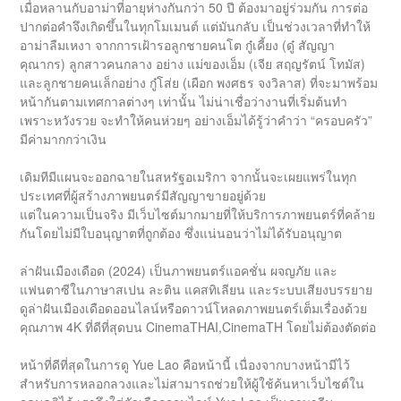
เมื่อหลานกับอาม่าที่อายุห่างกันกว่า 50 ปี ต้องมาอยู่ร่วมกัน การต่อ
ปากต่อคำจึงเกิดขึ้นในทุกโมเมนต์ แต่มันกลับ เป็นช่วงเวลาที่ทำให้
อาม่าลืมเหงา จากการเฝ้ารอลูกชายคนโต กู๋เคี้ยง (ดู๋ สัญญา
คุณากร) ลูกสาวคนกลาง อย่าง แม่ของเอ็ม (เจีย สฤญรัตน์ โทมัส)
และลูกชายคนเล็กอย่าง กู๋โส่ย (เผือก พงศธร จงวิลาส) ที่จะมาพร้อม
หน้ากันตามเทศกาลต่างๆ เท่านั้น ไม่น่าเชื่อว่างานที่เริ่มต้นทำ
เพราะหวังรวย จะทำให้คนห่วยๆ อย่างเอ็มได้รู้ว่าคำว่า “ครอบครัว”
มีค่ามากกว่าเงิน
เดิมทีมีแผนจะออกฉายในสหรัฐอเมริกา จากนั้นจะเผยแพร่ในทุก
ประเทศที่ผู้สร้างภาพยนตร์มีสัญญาขายอยู่ด้วย
แต่ในความเป็นจริง มีเว็บไซต์มากมายที่ให้บริการภาพยนตร์ที่คล้าย
กันโดยไม่มีใบอนุญาตที่ถูกต้อง ซึ่งแน่นอนว่าไม่ได้รับอนุญาต
ล่าฝันเมืองเดือด (2024) เป็นภาพยนตร์แอคชั่น ผจญภัย และ
แฟนตาซีในภาษาสเปน ละติน แคสทิเลียน และระบบเสียงบรรยาย
ดูล่าฝันเมืองเดือดออนไลน์หรือดาวน์โหลดภาพยนตร์เต็มเรื่องด้วย
คุณภาพ 4K ที่ดีที่สุดบน CinemaTHAI,CinemaTH โดยไม่ต้องตัดต่อ
หน้าที่ดีที่สุดในการดู Yue Lao คือหน้านี้ เนื่องจากบางหน้ามีไว้
สำหรับการหลอกลวงและไม่สามารถช่วยให้ผู้ใช้ค้นหาเว็บไซต์ใน